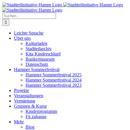
Zum
Inhalt
springen
Suche
nach:
Leichte Sprache
Über uns
Kulturladen
Stadtteilarchiv
Kita Kinderschlupf
Bunkermuseum
Datenschutz
Hammer Sommerfestival
Hammer Sommerfestival 2025
Hammer Sommerfestival 2024
Hammer Sommerfestival 2023
Projekte
Veranstaltungen
Vermietung
Gruppen & Kurse
Kinderprogramm
Fit zuhause
Mehr
Blog