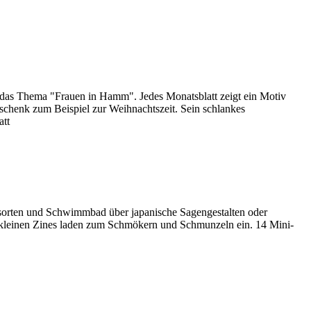
st das Thema "Frauen in Hamm". Jedes Monatsblatt zeigt ein Motiv
eschenk zum Beispiel zur Weihnachtszeit. Sein schlankes
att
ssorten und Schwimmbad über japanische Sagengestalten oder
se kleinen Zines laden zum Schmökern und Schmunzeln ein. 14 Mini-