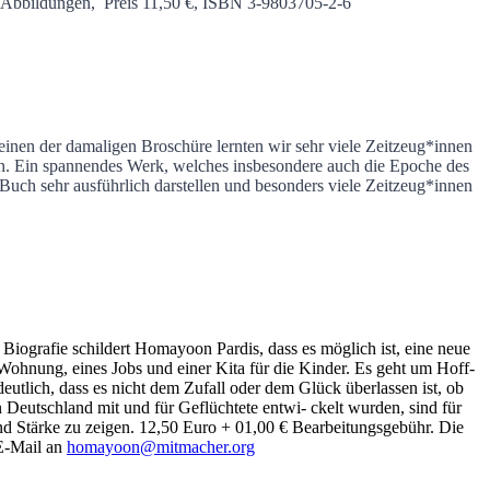
0 Abbildungen, Preis 11,50 €, ISBN 3-9803705-2-6
nen der damaligen Broschüre lernten wir sehr viele Zeitzeug*innen
ben. Ein spannendes Werk, welches insbesondere auch die Epoche des
uch sehr ausführlich darstellen und besonders viele Zeitzeug*innen
 Biografie schildert Homayoon Pardis, dass es möglich ist, eine neue
Wohnung, eines Jobs und einer Kita für die Kinder. Es geht um Hoff-
tlich, dass es nicht dem Zufall oder dem Glück überlassen ist, ob
in Deutschland mit und für Geflüchtete entwi- ckelt wurden, sind für
d Stärke zu zeigen. 12,50 Euro + 01,00 € Bearbeitungsgebühr. Die
 E-Mail an
homayoon@mitmacher.org