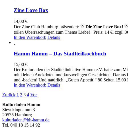
Zine Love Box
14,00
€
Der Zine Club Hamburg präsentiert:
♡ Die Zine Love Box! 
tollen Überraschungen zum Thema Liebe! Preis: 14 €, zzgl.
In den Warenkorb
Details
Hamm Hamm – Das Stadtteilkochbuch
15,00
€
Der Kulturladen der Stadtteilinitiative Hamm e.V. hatte zum 
mit kleinen Anekdoten und kurzweiligen Geschichten. Daraus is
und -backen! Und natürlich: „Guten Appetit!“ 80 Seiten 15,00
In den Warenkorb
Details
Zurück
1
2
3
4
Vor
Kulturladen Hamm
Sievekingdamm 3
20535 Hamburg
kulturladen@hh-hamm.de
Tel. 040 18 15 14 92