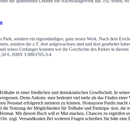
t neben der spannenden Lektüre ein Nachschlagewerk dar.
192 Seiten, 6
n
Park, sondern ein eigenständiges, ganz neues Werk. Nach dem Erschei
nten, sondern die z.T. dort aufgewachsen sind und dort gearbeitet ha
d seines Umfanges konnten wir die Geschichte des Parkes in diesem B
11,50 €, ISBN 3-9803705-3-4
eilhabe in einer friedlichen und demokratischen Gesellschaft. In seiner
 vergessen. Denn Ankom- men bedeutet viel mehr als das Finden einer 
en Neustart erfolgreich meistern zu können. Homayoon Pardis macht deu
und die Nutzung der Möglichkeiten für Teilhabe und Partizipa- tion, die 
 Heimat. Mit diesem Buch will er Mut machen, Chancen zu ergreifen un
Ort. zzgl. Versandkosten Bei weiteren Fragen schreiben Sie bitte eine