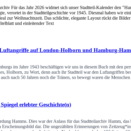
archiv Für das Jahr 2026 widmet sich unser Stadtteil-Kalender den "Ha
e, verortet in der Stadtteilgeschichte vor 1945. Diesmal haben wir eini
eal zur Weihnachtszeit. Das schlichte, elegante Layout rückt die Bilder
elblatt und einleitender Text
 die Luftangriffe auf London-Holborn und Hamburg-Ha
Hamburgs im Jahre 1943 beschäftigen wir uns in diesem Buch mit den 
 Holborn, zu Wort, denn auch ihr Stadtteil war den Luftangriffen bes
ch auch nach 50 Jahren noch die Tränen, so bewegt waren die Menschen 
egel erlebter Geschichte(n)
erdung Hamms. Dies war der Anlass für das Stadtteilarchiv Hamm, das b
 Erscheinungsbild dar. Die ungezählten Erinnerungen von Zeitzeug*in