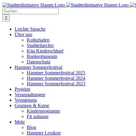
Zum
Inhalt
Suche
springen
nach:
Leichte Sprache
Über uns
Kulturladen
Stadtteilarchiv
Kita Kinderschlupf
Bunkermuseum
Datenschutz
Hammer Sommerfestival
Hammer Sommerfestival 2025
Hammer Sommerfestival 2024
Hammer Sommerfestival 2023
Projekte
Veranstaltungen
Vermietung
Gruppen & Kurse
Kinderprogramm
Fit zuhause
Mehr
Blog
Hammer Lexikon