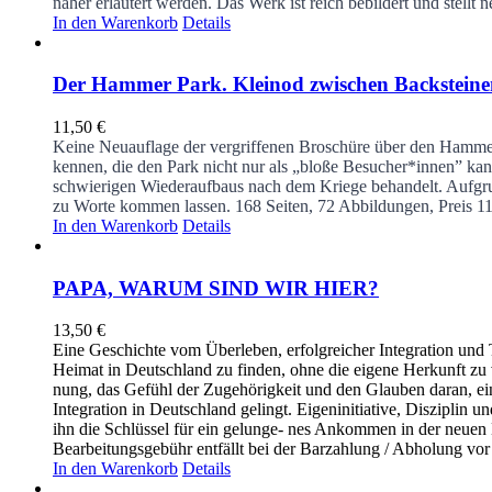
näher erläutert werden. Das Werk ist reich bebildert und stell
In den Warenkorb
Details
Der Hammer Park. Kleinod zwischen Backsteine
11,50
€
Keine Neuauflage der vergriffenen Broschüre über den Hammer 
kennen, die den Park nicht nur als „bloße Besucher*innen” kan
schwierigen Wiederaufbaus nach dem Kriege behandelt. Aufgrun
zu Worte kommen lassen.
168 Seiten, 72 Abbildungen, Preis 
In den Warenkorb
Details
PAPA, WARUM SIND WIR HIER?
13,50
€
Eine Geschichte vom Überleben, erfolgreicher Integration und T
Heimat in Deutschland zu finden, ohne die eigene Herkunft zu
nung, das Gefühl der Zugehörigkeit und den Glauben daran, ein
Integration in Deutschland gelingt. Eigeninitiative, Disziplin 
ihn die Schlüssel für ein gelunge- nes Ankommen in der neuen
Bearbeitungsgebühr entfällt bei der Barzahlung / Abholung vor 
In den Warenkorb
Details