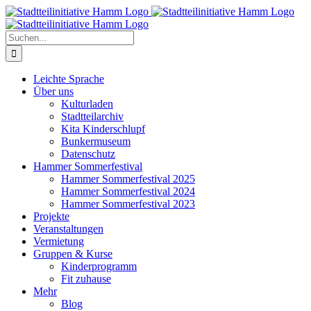
Zum
Inhalt
springen
Suche
nach:
Leichte Sprache
Über uns
Kulturladen
Stadtteilarchiv
Kita Kinderschlupf
Bunkermuseum
Datenschutz
Hammer Sommerfestival
Hammer Sommerfestival 2025
Hammer Sommerfestival 2024
Hammer Sommerfestival 2023
Projekte
Veranstaltungen
Vermietung
Gruppen & Kurse
Kinderprogramm
Fit zuhause
Mehr
Blog