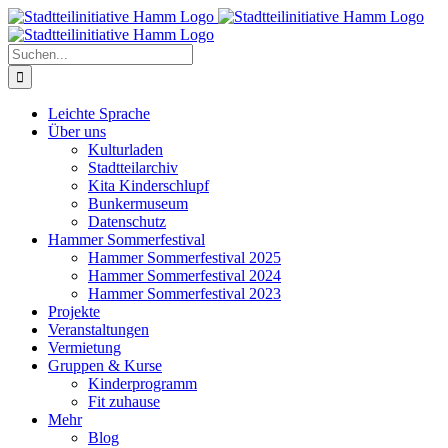
Zum
Inhalt
springen
Suche
nach:
Leichte Sprache
Über uns
Kulturladen
Stadtteilarchiv
Kita Kinderschlupf
Bunkermuseum
Datenschutz
Hammer Sommerfestival
Hammer Sommerfestival 2025
Hammer Sommerfestival 2024
Hammer Sommerfestival 2023
Projekte
Veranstaltungen
Vermietung
Gruppen & Kurse
Kinderprogramm
Fit zuhause
Mehr
Blog